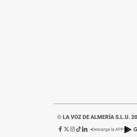
© LA VOZ DE ALMERÍA S.L.U. 2
Ir
Ir
Ir
Ir
Ir
Descarga la APP:
a
a
a
a
a