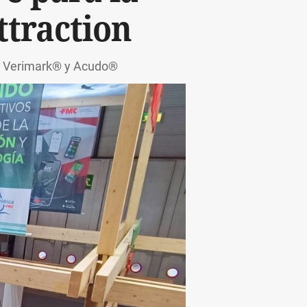
ttraction
®, Verimark® y Acudo®