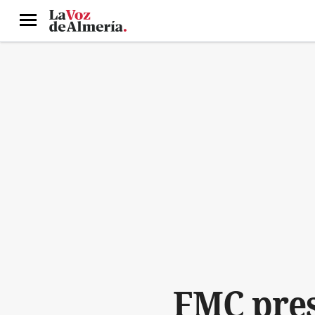
Menú
FMC pres