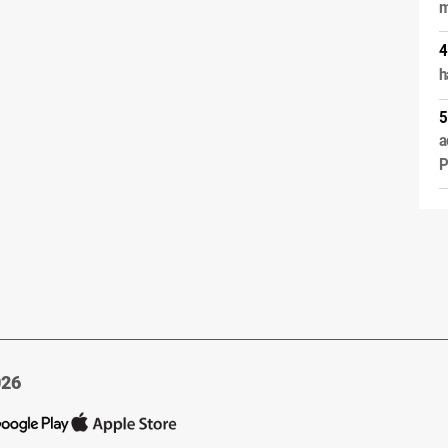
m
h
a
P
026