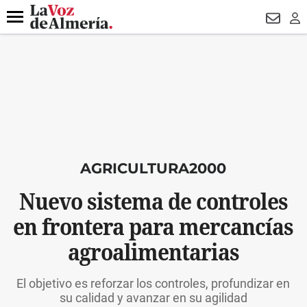
DESTACADO
VOTO FEMENINO
ORGULLO VERA
TRIBUNA
Menú
NEWSL
LO
AGRICULTURA2000
Nuevo sistema de controles
en frontera para mercancías
agroalimentarias
El objetivo es reforzar los controles, profundizar en
su calidad y avanzar en su agilidad