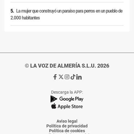
La mujer que construyó un paraíso para perros en un pueblo de
2.000 habitantes
© LA VOZ DE ALMERÍA S.L.U. 2026
Ir
Ir
Ir
Ir
Ir
a
a
a
a
a
Facebook
X
Instagram
TikTok
Linkedin
Descarga la APP:
de
de
de
de
de
La
La
La
La
La
Voz
Voz
Voz
Voz
Voz
de
de
de
de
de
Almería
Almería
Almería
Almería
Almería
Aviso legal
Política de privacidad
Política de cookies