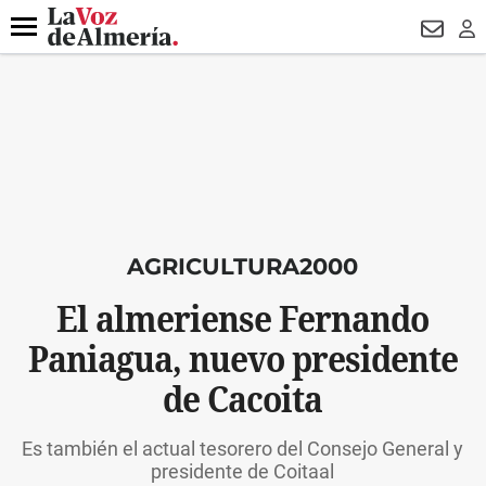
DESTACADO
HOSPITAL PONIENTE
ECLIPSE
DRON UDA
Menú
NEWSL
LO
AGRICULTURA2000
El almeriense Fernando
Paniagua, nuevo presidente
de Cacoita
Es también el actual tesorero del Consejo General y
presidente de Coitaal