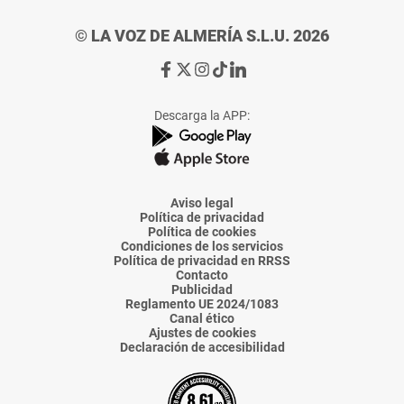
© LA VOZ DE ALMERÍA S.L.U. 2026
Ir
Ir
Ir
Ir
Ir
a
a
a
a
a
Facebook
X
Instagram
TikTok
Linkedin
Descarga la APP:
de
de
de
de
de
La
La
La
La
La
Voz
Voz
Voz
Voz
Voz
de
de
de
de
de
Almería
Almería
Almería
Almería
Almería
Aviso legal
Política de privacidad
Política de cookies
Condiciones de los servicios
Política de privacidad en RRSS
Contacto
Publicidad
Reglamento UE 2024/1083
Canal ético
Ajustes de cookies
Declaración de accesibilidad