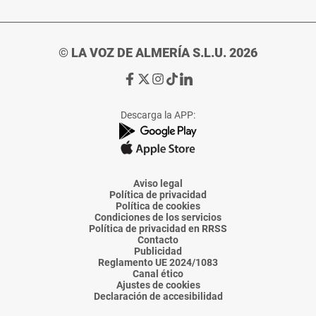
© LA VOZ DE ALMERÍA S.L.U. 2026
Ir
Ir
Ir
Ir
Ir
a
a
a
a
a
Facebook
X
Instagram
TikTok
Linkedin
Descarga la APP:
de
de
de
de
de
La
La
La
La
La
Voz
Voz
Voz
Voz
Voz
de
de
de
de
de
Almería
Almería
Almería
Almería
Almería
Aviso legal
Política de privacidad
Política de cookies
Condiciones de los servicios
Política de privacidad en RRSS
Contacto
Publicidad
Reglamento UE 2024/1083
Canal ético
Ajustes de cookies
Declaración de accesibilidad