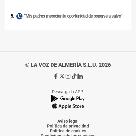
“Mis padres merecían la oportunidad de ponerse a salvo”
© LA VOZ DE ALMERÍA S.L.U. 2026
Ir
Ir
Ir
Ir
Ir
a
a
a
a
a
Facebook
X
Instagram
TikTok
Linkedin
Descarga la APP:
de
de
de
de
de
La
La
La
La
La
Voz
Voz
Voz
Voz
Voz
de
de
de
de
de
Almería
Almería
Almería
Almería
Almería
Aviso legal
Política de privacidad
Política de cookies
Condiciones de los servicios