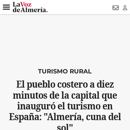
DESTACADO
ROBOS
PREGÓN BISBAL
CONDENADOS
Menú
NEWSL
LO
TURISMO RURAL
El pueblo costero a diez
minutos de la capital que
inauguró el turismo en
España: "Almería, cuna del
sol"