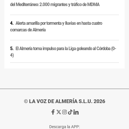
del Mediterráneo: 2.000 migrantes y tráfico de MDMA
Alerta amarilla por tormenta y lluvias en hasta cuatro
comarcas de Almería
El Almería toma impulso para la Liga goleando al Córdoba (0-
4)
© LA VOZ DE ALMERÍA S.L.U. 2026
Ir
Ir
Ir
Ir
Ir
a
a
a
a
a
Facebook
X
Instagram
TikTok
Linkedin
Descarga la APP: