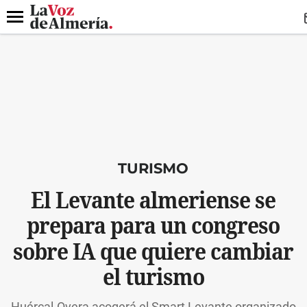
DESTACADO
VOTO FEMENINO
ORGULLO VERA
TRIBUNA
Menú
TURISMO
El Levante almeriense se
prepara para un congreso
sobre IA que quiere cambiar
el turismo
Huércal-Overa acogerá el Smart Levante organizado