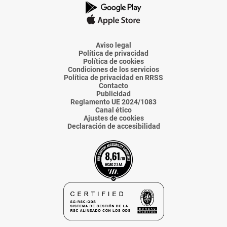
de
de
de
de
de
La
La
La
La
La
Voz
Voz
Voz
Voz
Voz
de
de
de
de
de
Almería
Almería
Almería
Almería
Almería
Aviso legal
Política de privacidad
Política de cookies
Condiciones de los servicios
Política de privacidad en RRSS
Contacto
Publicidad
Reglamento UE 2024/1083
Canal ético
Ajustes de cookies
Declaración de accesibilidad