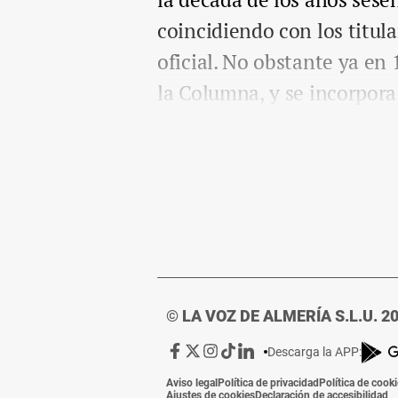
coincidiendo con los titul
oficial. No obstante ya en
la Columna, y se incorpora
© LA VOZ DE ALMERÍA S.L.U. 2
Ir
Ir
Ir
Ir
Ir
Descarga la APP:
a
a
a
a
a
Aviso legal
Política de privacidad
Política de cook
Facebook
X
Instagram
TikTok
Linkedin
Ajustes de cookies
Declaración de accesibilidad