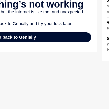
s
a
e
v
i