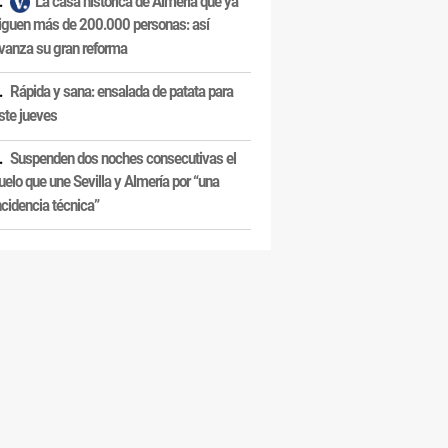
La casa histórica de Almería que ya
iguen más de 200.000 personas: así
vanza su gran reforma
Rápida y sana: ensalada de patata para
ste jueves
Suspenden dos noches consecutivas el
uelo que une Sevilla y Almería por “una
ncidencia técnica”