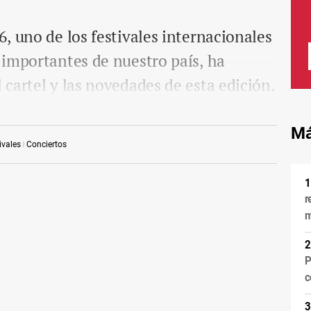
, uno de los festivales internacionales
 importantes de nuestro país, ha
cartel y las novedades de esta edición.
Má
ivales
Conciertos
r
m
P
c