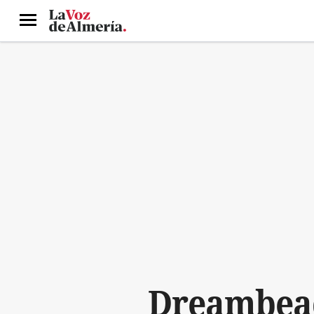
Menú
Dreambeac