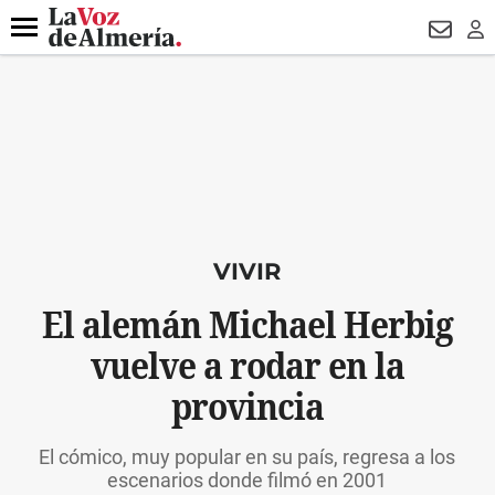
DESTACADO
HOSPITAL PONIENTE
ECLIPSE
DRON UDA
Menú
NEWSL
LO
VIVIR
El alemán Michael Herbig
vuelve a rodar en la
provincia
El cómico, muy popular en su país, regresa a los
escenarios donde filmó en 2001