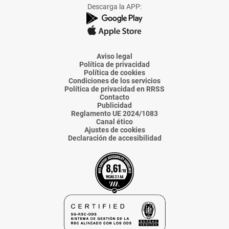
Facebook
X
Instagram
TikTok
Linkedin
Descarga la APP:
de
de
de
de
de
La
La
La
La
La
Voz
Voz
Voz
Voz
Voz
de
de
de
de
de
Almería
Almería
Almería
Almería
Almería
Aviso legal
Política de privacidad
Política de cookies
Condiciones de los servicios
Política de privacidad en RRSS
Contacto
Publicidad
Reglamento UE 2024/1083
Canal ético
Ajustes de cookies
Declaración de accesibilidad