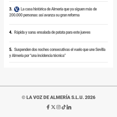
La casa histórica de Almería que ya siguen más de
200.000 personas: así avanza su gran reforma
Rápida y sana: ensalada de patata para este jueves
Suspenden dos noches consecutivas el vuelo que une Sevilla
y Almería por “una incidencia técnica”
© LA VOZ DE ALMERÍA S.L.U. 2026
Ir
Ir
Ir
Ir
Ir
a
a
a
a
a