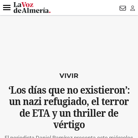
DESTACADO
VOTO FEMENINO
ORGULLO VERA
TRIBUNA
Menú
NEWSL
LO
VIVIR
‘Los días que no existieron’:
un nazi refugiado, el terror
de ETA y un thriller de
vértigo
El periodista Daniel Ramírez presenta este miércoles