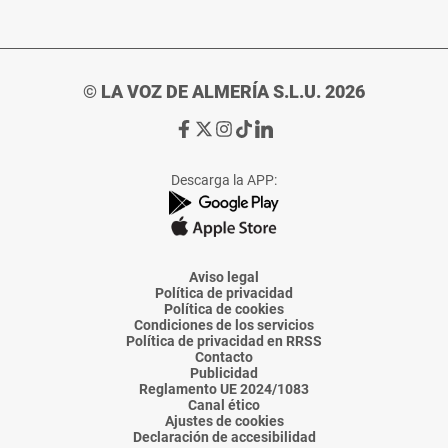
© LA VOZ DE ALMERÍA S.L.U. 2026
Ir
Ir
Ir
Ir
Ir
a
a
a
a
a
Facebook
X
Instagram
TikTok
Linkedin
Descarga la APP:
de
de
de
de
de
La
La
La
La
La
Voz
Voz
Voz
Voz
Voz
de
de
de
de
de
Almería
Almería
Almería
Almería
Almería
Aviso legal
Política de privacidad
Política de cookies
Condiciones de los servicios
Política de privacidad en RRSS
Contacto
Publicidad
Reglamento UE 2024/1083
Canal ético
Ajustes de cookies
Declaración de accesibilidad