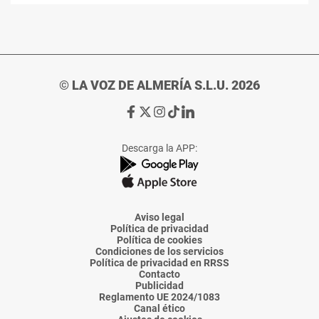
© LA VOZ DE ALMERÍA S.L.U. 2026
Ir
Ir
Ir
Ir
Ir
a
a
a
a
a
Facebook
X
Instagram
TikTok
Linkedin
Descarga la APP:
de
de
de
de
de
La
La
La
La
La
Voz
Voz
Voz
Voz
Voz
de
de
de
de
de
Almería
Almería
Almería
Almería
Almería
Aviso legal
Política de privacidad
Política de cookies
Condiciones de los servicios
Política de privacidad en RRSS
Contacto
Publicidad
Reglamento UE 2024/1083
Canal ético