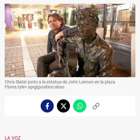
Chris Slater junto a la estatua de John Lennon en la plaza
Flores.tyle>.apqj{position:abso
Facebook
Twitter
Whatsapp
Copiar
enlace
LA VOZ