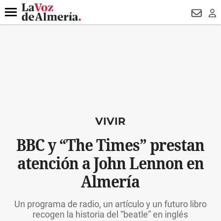
DESTACADO
ROBOS
PREGÓN BISBAL
CONDENADOS
Menú
NEWSL
LO
VIVIR
BBC y “The Times” prestan
atención a John Lennon en
Almería
Un programa de radio, un artículo y un futuro libro
recogen la historia del “beatle” en inglés