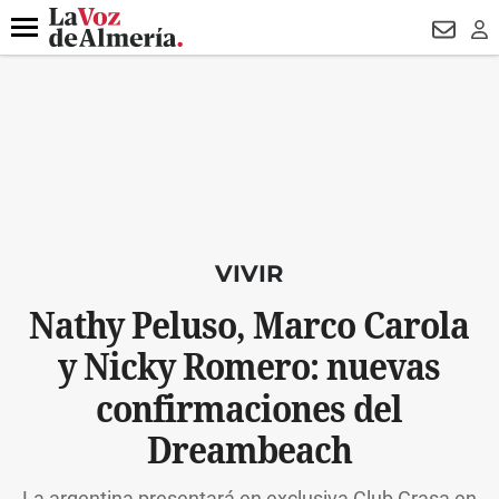
DESTACADO
HOSPITAL PONIENTE
ECLIPSE
DRON UDA
Menú
NEWSL
LO
VIVIR
Nathy Peluso, Marco Carola
y Nicky Romero: nuevas
confirmaciones del
Dreambeach
La argentina presentará en exclusiva Club Grasa en