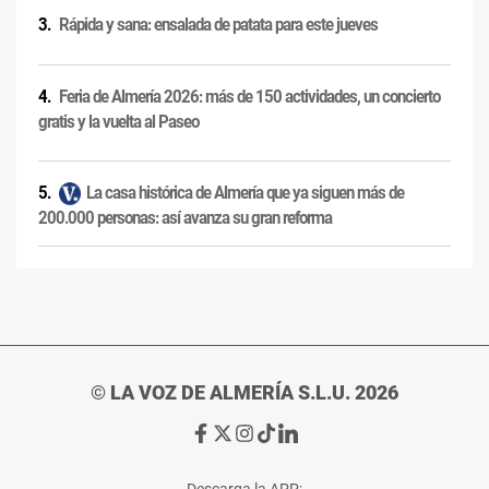
Rápida y sana: ensalada de patata para este jueves
Feria de Almería 2026: más de 150 actividades, un concierto
gratis y la vuelta al Paseo
La casa histórica de Almería que ya siguen más de
200.000 personas: así avanza su gran reforma
© LA VOZ DE ALMERÍA S.L.U. 2026
Ir
Ir
Ir
Ir
Ir
a
a
a
a
a
Facebook
X
Instagram
TikTok
Linkedin