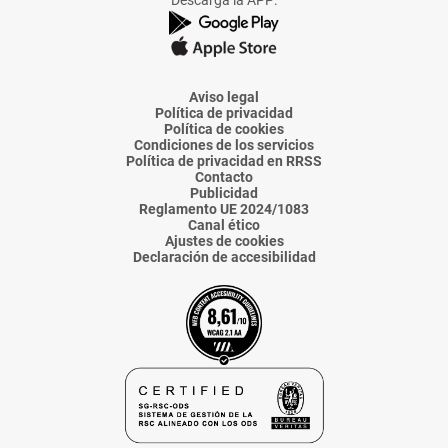
Descarga la APP:
de
de
de
de
de
La
La
La
La
La
Voz
Voz
Voz
Voz
Voz
de
de
de
de
de
Almería
Almería
Almería
Almería
Almería
Aviso legal
Política de privacidad
Política de cookies
Condiciones de los servicios
Política de privacidad en RRSS
Contacto
Publicidad
Reglamento UE 2024/1083
Canal ético
Ajustes de cookies
Declaración de accesibilidad