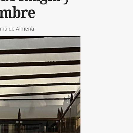
embre
hama de Almería