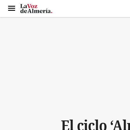
Menú
El ciclo ‘A