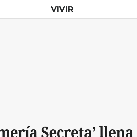
VIVIR
lmería Secreta’ llen