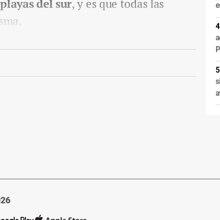
 playas del sur
, y es que todas las
e
isma.
a
P
s
a
026