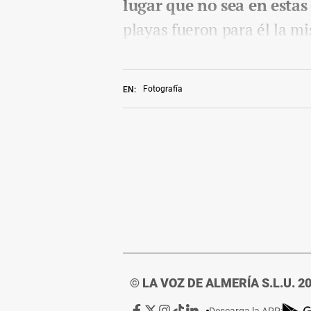
lugar que no sea en estas
playas fueron para él la m
Fotografía
EN:
© LA VOZ DE ALMERÍA S.L.U. 2
Ir
Ir
Ir
Ir
Ir