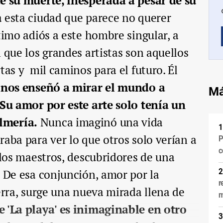
de su muerte, inesperada a pesar de su
a esta ciudad que parece no querer
timo adiós a este hombre singular, a
 que los grandes artistas son aquellos
tas y mil caminos para el futuro. Él
 nos enseñó a mirar el mundo a
Má
 Su amor por este arte solo tenía un
lmería.
Nunca imaginó una vida
raba para ver lo que otros solo verían a
P
c
 los maestros, descubridores de una
. De esa conjunción, amor por la
r
erra, surge una nueva mirada llena de
m
e 'La playa' es inimaginable en otro