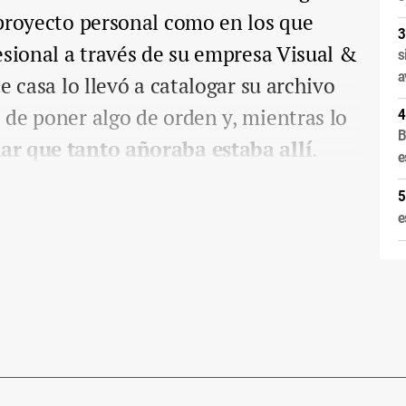
 proyecto personal como en los que
esional a través de su empresa Visual &
s
a
e casa lo llevó a catalogar su archivo
de poner algo de orden y, mientras lo
B
r que tanto añoraba estaba allí
.
e
e