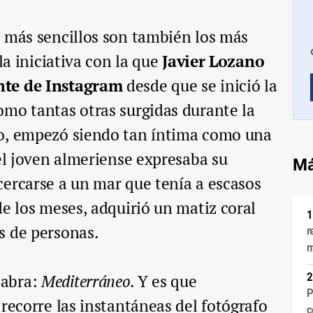
s más sencillos son también los más
la iniciativa con la que
Javier Lozano
nte de Instagram
desde que se inició la
mo tantas otras surgidas durante la
o, empezó siendo tan íntima como una
 el joven almeriense expresaba su
Má
ercarse a un mar que tenía a escasos
de los meses, adquirió un matiz coral
s de personas.
r
m
labra:
Mediterráneo
. Y es que
P
 recorre las instantáneas del fotógrafo
c