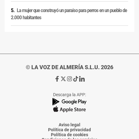
La mujer que construyó un paraíso para perros en un pueblo de
2.000 habitantes
© LA VOZ DE ALMERÍA S.L.U. 2026
Ir
Ir
Ir
Ir
Ir
a
a
a
a
a
Facebook
X
Instagram
TikTok
Linkedin
Descarga la APP:
de
de
de
de
de
La
La
La
La
La
Voz
Voz
Voz
Voz
Voz
de
de
de
de
de
Almería
Almería
Almería
Almería
Almería
Aviso legal
Política de privacidad
Política de cookies