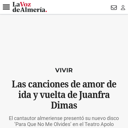
DESTACADO
VOTO FEMENINO
ORGULLO VERA
TRIBUNA
Menú
NEWSL
LO
VIVIR
Las canciones de amor de
ida y vuelta de Juanfra
Dimas
El cantautor almeriense presentó su nuevo disco
‘Para Que No Me Olvides’ en el Teatro Apolo