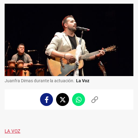
Juanfra Dimas durante la actuación.
La Voz
Facebook
Twitter
Whatsapp
Copiar
enlace
LA VOZ