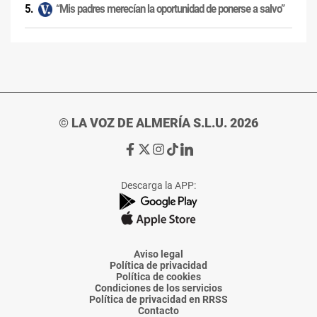
“Mis padres merecían la oportunidad de ponerse a salvo”
© LA VOZ DE ALMERÍA S.L.U. 2026
Ir
Ir
Ir
Ir
Ir
a
a
a
a
a
Facebook
X
Instagram
TikTok
Linkedin
Descarga la APP:
de
de
de
de
de
La
La
La
La
La
Voz
Voz
Voz
Voz
Voz
de
de
de
de
de
Almería
Almería
Almería
Almería
Almería
Aviso legal
Política de privacidad
Política de cookies
Condiciones de los servicios
Política de privacidad en RRSS
Contacto