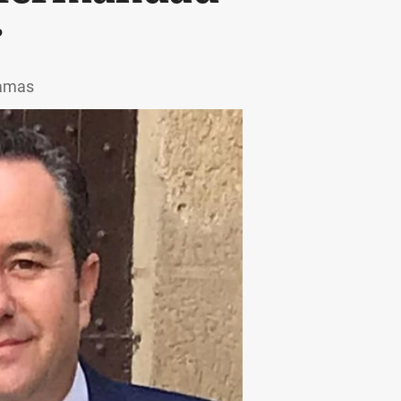
r
ramas