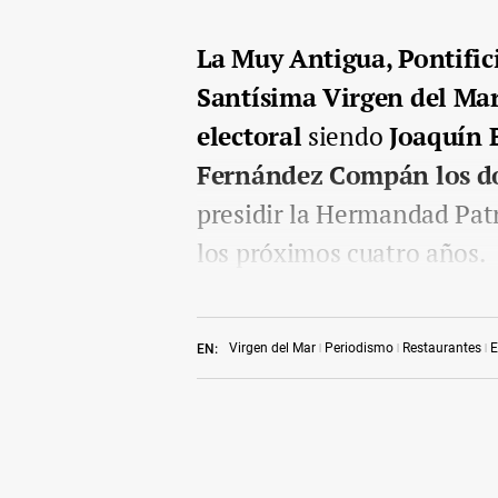
La Muy Antigua, Pontifici
Santísima Virgen del Mar
electoral
siendo
Joaquín B
Fernández Compán los d
presidir la Hermandad Pa
los próximos cuatro años.
Virgen del Mar
Periodismo
Restaurantes
E
EN: