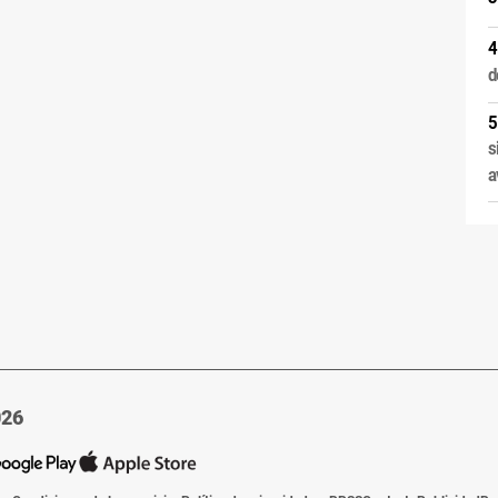
d
s
a
026