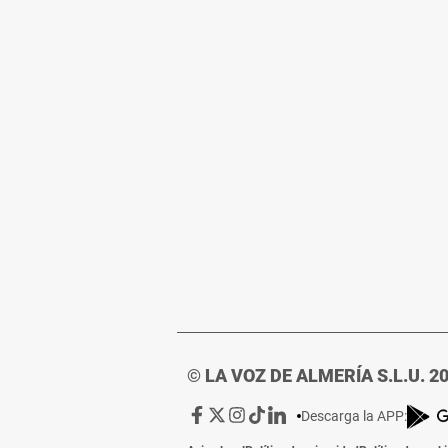
© LA VOZ DE ALMERÍA S.L.U. 2
Ir
Ir
Ir
Ir
Ir
Descarga la APP:
a
a
a
a
a