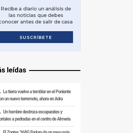
s leídas
La tierra vuelve a temblar en el Poniente
on un nuevo terremoto, ahora en Adra
Un hombre destroza escaparates y
ortales a pedradas en el centro de Almería
El Zontes 368G Enduro da un paso más