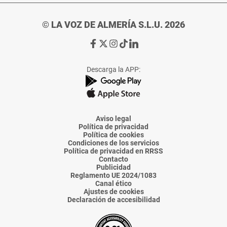
© LA VOZ DE ALMERÍA S.L.U. 2026
Ir
Ir
Ir
Ir
Ir
a
a
a
a
a
Facebook
X
Instagram
TikTok
Linkedin
Descarga la APP:
de
de
de
de
de
La
La
La
La
La
Voz
Voz
Voz
Voz
Voz
de
de
de
de
de
Almería
Almería
Almería
Almería
Almería
Aviso legal
Política de privacidad
Política de cookies
Condiciones de los servicios
Política de privacidad en RRSS
Contacto
Publicidad
Reglamento UE 2024/1083
Canal ético
Ajustes de cookies
Declaración de accesibilidad