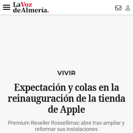
DESTACADO
VOTO FEMENINO
ORGULLO VERA
TRIBUNA
Menú
NEWSL
LO
VIVIR
Expectación y colas en la
reinauguración de la tienda
de Apple
Premium Reseller Rossellimac abre tras ampliar y
reformar sus instalaciones