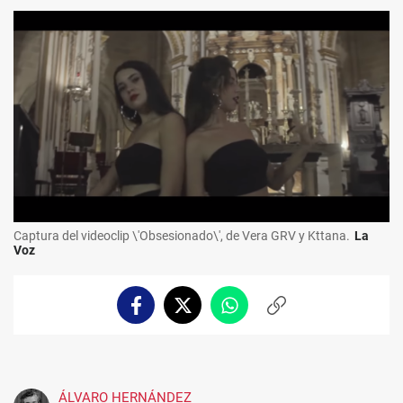
Captura del videoclip \'Obsesionado\', de Vera GRV y Kttana.
La
Voz
Facebook
Twitter
Whatsapp
Copiar
enlace
ÁLVARO HERNÁNDEZ