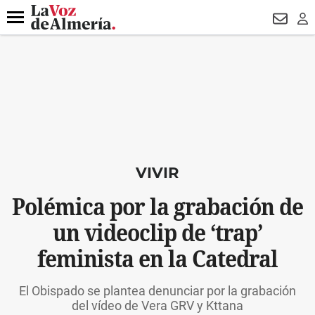
DESTACADO
VOTO FEMENINO
ORGULLO VERA
TRIBUNA
Menú
NEWSL
LO
VIVIR
Polémica por la grabación de
un videoclip de ‘trap’
feminista en la Catedral
El Obispado se plantea denunciar por la grabación
del vídeo de Vera GRV y Kttana