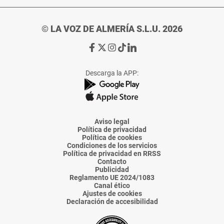
© LA VOZ DE ALMERÍA S.L.U. 2026
Ir
Ir
Ir
Ir
Ir
a
a
a
a
a
Facebook
X
Instagram
TikTok
Linkedin
Descarga la APP:
de
de
de
de
de
La
La
La
La
La
Voz
Voz
Voz
Voz
Voz
de
de
de
de
de
Almería
Almería
Almería
Almería
Almería
Aviso legal
Política de privacidad
Política de cookies
Condiciones de los servicios
Política de privacidad en RRSS
Contacto
Publicidad
Reglamento UE 2024/1083
Canal ético
Ajustes de cookies
Declaración de accesibilidad