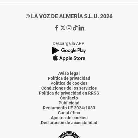
© LA VOZ DE ALMERÍA S.L.U. 2026
Ir
Ir
Ir
Ir
Ir
a
a
a
a
a
Facebook
X
Instagram
TikTok
Linkedin
Descarga la APP:
de
de
de
de
de
La
La
La
La
La
Voz
Voz
Voz
Voz
Voz
de
de
de
de
de
Almería
Almería
Almería
Almería
Almería
Aviso legal
Política de privacidad
Política de cookies
Condiciones de los servicios
Política de privacidad en RRSS
Contacto
Publicidad
Reglamento UE 2024/1083
Canal ético
Ajustes de cookies
Declaración de accesibilidad