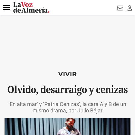
DESTACADO
VOTO FEMENINO
ORGULLO VERA
TRIBUNA
Menú
NEWSL
LO
VIVIR
Olvido, desarraigo y cenizas
‘En alta mar’ y ‘Patria Cenizas’, la cara A y B de un
mismo drama, por Julio Béjar