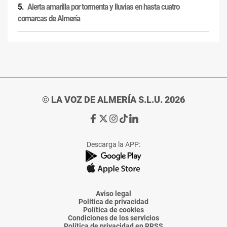
Alerta amarilla por tormenta y lluvias en hasta cuatro
comarcas de Almería
© LA VOZ DE ALMERÍA S.L.U. 2026
Ir
Ir
Ir
Ir
Ir
a
a
a
a
a
Facebook
X
Instagram
TikTok
Linkedin
Descarga la APP:
de
de
de
de
de
La
La
La
La
La
Voz
Voz
Voz
Voz
Voz
de
de
de
de
de
Almería
Almería
Almería
Almería
Almería
Aviso legal
Política de privacidad
Política de cookies
Condiciones de los servicios
Política de privacidad en RRSS