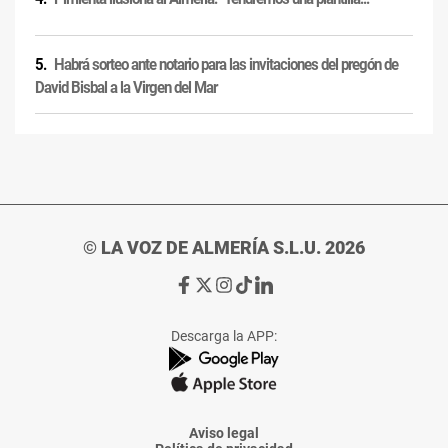
Habrá sorteo ante notario para las invitaciones del pregón de
David Bisbal a la Virgen del Mar
© LA VOZ DE ALMERÍA S.L.U. 2026
Ir
Ir
Ir
Ir
Ir
a
a
a
a
a
Facebook
X
Instagram
TikTok
Linkedin
Descarga la APP:
de
de
de
de
de
La
La
La
La
La
Voz
Voz
Voz
Voz
Voz
de
de
de
de
de
Almería
Almería
Almería
Almería
Almería
Aviso legal