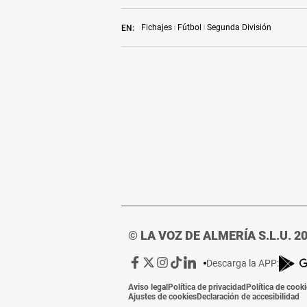
Fichajes
Fútbol
Segunda División
EN:
© LA VOZ DE ALMERÍA S.L.U. 2
Ir
Ir
Ir
Ir
Ir
Descarga la APP:
a
a
a
a
a
Aviso legal
Política de privacidad
Política de cook
Facebook
X
Instagram
TikTok
Linkedin
Ajustes de cookies
Declaración de accesibilidad
de
de
de
de
de