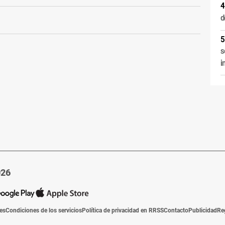
d
s
i
026
ies
Condiciones de los servicios
Política de privacidad en RRSS
Contacto
Publicidad
Re