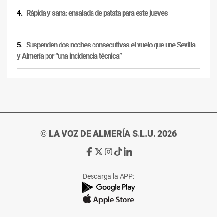
Rápida y sana: ensalada de patata para este jueves
Suspenden dos noches consecutivas el vuelo que une Sevilla
y Almería por “una incidencia técnica”
© LA VOZ DE ALMERÍA S.L.U. 2026
Ir
Ir
Ir
Ir
Ir
a
a
a
a
a
Facebook
X
Instagram
TikTok
Linkedin
Descarga la APP:
de
de
de
de
de
La
La
La
La
La
Voz
Voz
Voz
Voz
Voz
de
de
de
de
de