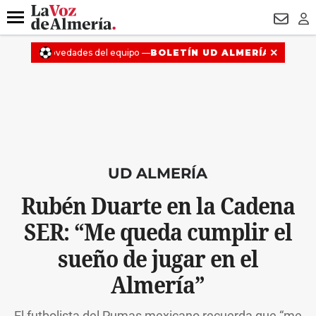
DESTACADO
HOSPITAL PONIENTE
ECLIPSE
DRON UDA
Menú
NEWSL
LO
UD ALMERÍA
Rubén Duarte en la Cadena
SER: “Me queda cumplir el
sueño de jugar en el
Almería”
El futbolista del Pumas mexicano recuerda que “me