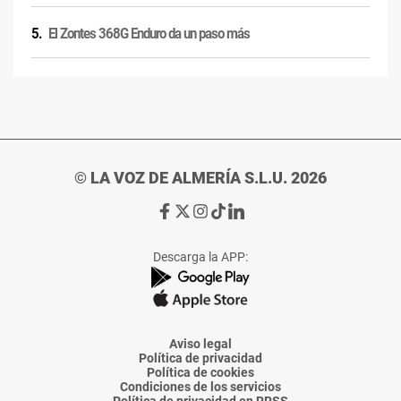
El Zontes 368G Enduro da un paso más
© LA VOZ DE ALMERÍA S.L.U. 2026
Ir
Ir
Ir
Ir
Ir
a
a
a
a
a
Facebook
X
Instagram
TikTok
Linkedin
Descarga la APP:
de
de
de
de
de
La
La
La
La
La
Voz
Voz
Voz
Voz
Voz
de
de
de
de
de
Almería
Almería
Almería
Almería
Almería
Aviso legal
Política de privacidad
Política de cookies
Condiciones de los servicios
Política de privacidad en RRSS