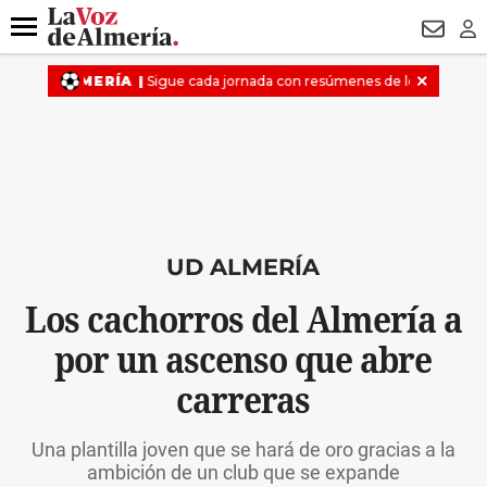
DESTACADO
VOTO FEMENINO
ORGULLO VERA
TRIBUNA
Menú
NEWSL
LO
UD ALMERÍA
Los cachorros del Almería a
por un ascenso que abre
carreras
Una plantilla joven que se hará de oro gracias a la
ambición de un club que se expande