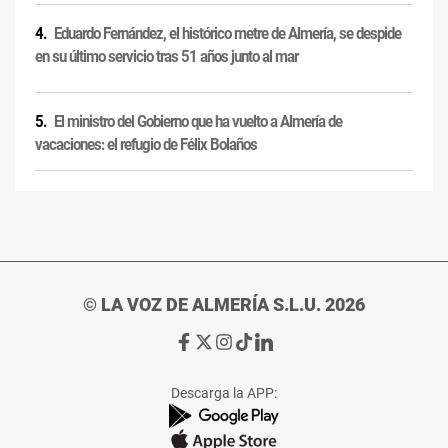
Eduardo Fernández, el histórico metre de Almería, se despide
en su último servicio tras 51 años junto al mar
El ministro del Gobierno que ha vuelto a Almería de
vacaciones: el refugio de Félix Bolaños
© LA VOZ DE ALMERÍA S.L.U. 2026
Ir
Ir
Ir
Ir
Ir
a
a
a
a
a
Facebook
X
Instagram
TikTok
Linkedin
Descarga la APP:
de
de
de
de
de
La
La
La
La
La
Voz
Voz
Voz
Voz
Voz