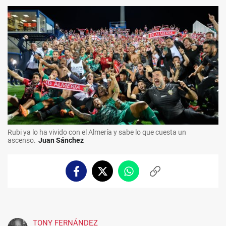
Rubi ya lo ha vivido con el Almería y sabe lo que cuesta un
ascenso.
Juan Sánchez
Facebook
Twitter
Whatsapp
Copiar
enlace
TONY FERNÁNDEZ