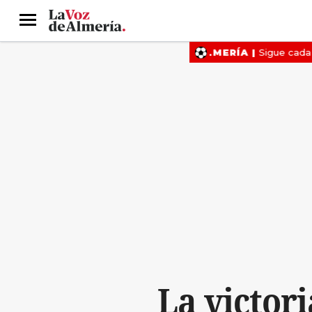
Menú
La victori