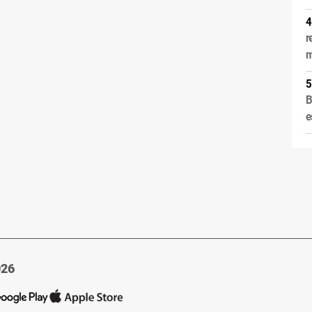
r
m
B
e
026