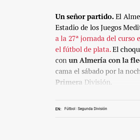
Un señor partido.
El Alme
Estadio de los Juegos Med
a la 27ª jornada del curso
el fútbol de plata.
El choque
con
un Almería
con la fl
cama el sábado por la noch
Primera
División.
Fútbol
Segunda División
EN: