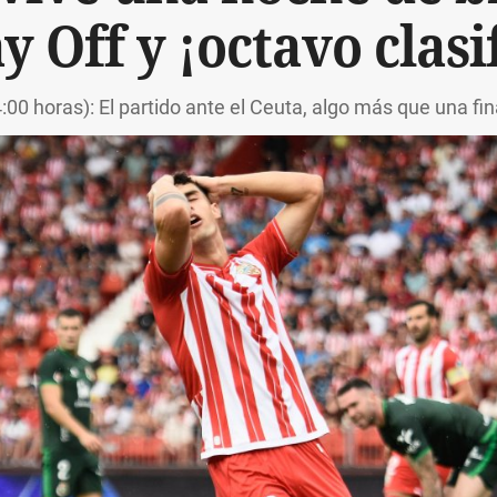
ay Off y ¡octavo clasi
00 horas): El partido ante el Ceuta, algo más que una fin