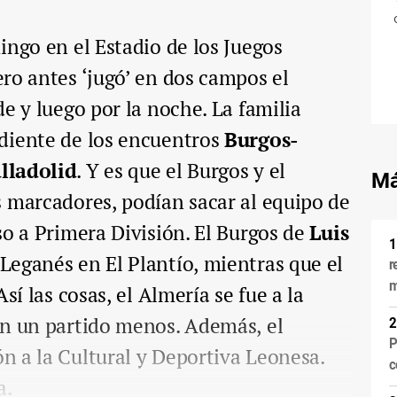
ingo en el Estadio de los Juegos
ero antes ‘jugó’ en dos campos el
e y luego por la noche. La familia
diente de los encuentros
Burgos-
lladolid
. Y es que el Burgos y el
Má
 marcadores, podían sacar al equipo de
so a Primera División. El Burgos de
Luis
Leganés en El Plantío, mientras que el
r
m
sí las cosas, el Almería se fue a la
on un partido menos. Además, el
P
n a la Cultural y Deportiva Leonesa.
c
a.