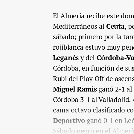
El Almería recibe este dom
Mediterráneos al
Ceuta
, p
sábado; primero por la tard
rojiblanca estuvo muy pen
Leganés
y del
Córdoba-Va
Córdoba, en función de sus
Rubi del Play Off de ascen
Miguel Ramis
ganó 2-1 al 
Córdoba 3-1 al Valladolid. A
cama octavo clasificado c
Deportivo
ganó 0-1 en Leó
Sábado negro en el Almerí