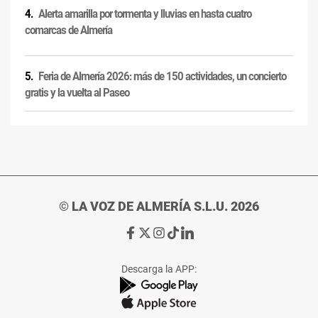
Alerta amarilla por tormenta y lluvias en hasta cuatro
comarcas de Almería
Feria de Almería 2026: más de 150 actividades, un concierto
gratis y la vuelta al Paseo
© LA VOZ DE ALMERÍA S.L.U. 2026
Ir
Ir
Ir
Ir
Ir
a
a
a
a
a
Facebook
X
Instagram
TikTok
Linkedin
Descarga la APP:
de
de
de
de
de
La
La
La
La
La
Voz
Voz
Voz
Voz
Voz