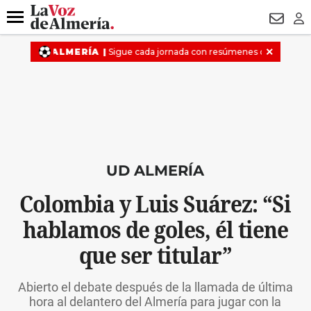
DESTACADO
VOTO FEMENINO
ORGULLO VERA
TRIBUNA
Menú
NEWSL
LO
UD ALMERÍA
Colombia y Luis Suárez: “Si
hablamos de goles, él tiene
que ser titular”
Abierto el debate después de la llamada de última
hora al delantero del Almería para jugar con la