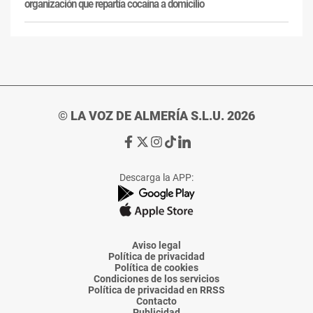
organización que repartía cocaína a domicilio
© LA VOZ DE ALMERÍA S.L.U. 2026
Ir
Ir
Ir
Ir
Ir
a
a
a
a
a
Facebook
X
Instagram
TikTok
Linkedin
Descarga la APP:
de
de
de
de
de
La
La
La
La
La
Voz
Voz
Voz
Voz
Voz
de
de
de
de
de
Almería
Almería
Almería
Almería
Almería
Aviso legal
Política de privacidad
Política de cookies
Condiciones de los servicios
Política de privacidad en RRSS
Contacto
Publicidad