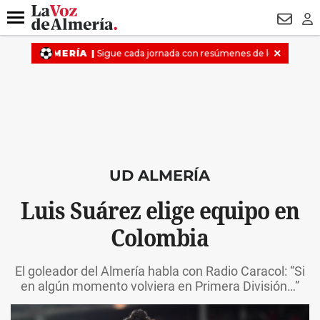
DESTACADO
OPERACIÓN PUCHE
PREGÓN BISBAL
800.
Menú
NEWSL
LO
UD ALMERÍA
Luis Suárez elige equipo en
Colombia
El goleador del Almería habla con Radio Caracol: “Si
en algún momento volviera en Primera División…”