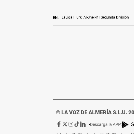
LaLiga
Turki Al-Sheikh
Segunda División
EN:
© LA VOZ DE ALMERÍA S.L.U. 2
Ir
Ir
Ir
Ir
Ir
Descarga la APP:
a
a
a
a
a