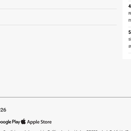
r
m
s
a
026