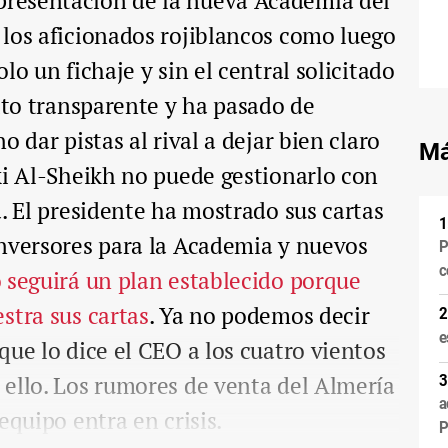
resentación de la nueva Academia del
los aficionados rojiblancos como luego
lo un fichaje y sin el central solicitado
elto transparente y ha pasado de
o dar pistas al rival a dejar bien claro
Má
ki Al-Sheikh no puede gestionarlo con
a. El presidente ha mostrado sus cartas
inversores para la Academia y nuevos
P
c
 seguirá un plan establecido porque
stra sus cartas
. Ya no podemos decir
e
que lo dice el CEO a los cuatro vientos
ello. Los rumores de venta del Almería
a
equipo entra en crisis.
P