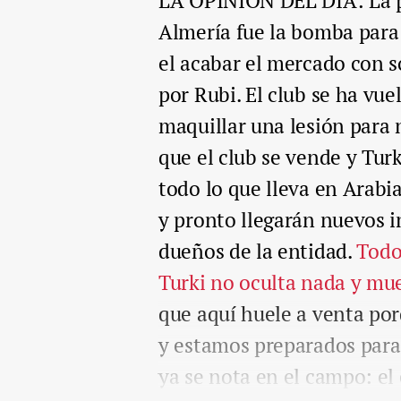
LA OPINIÓN DEL DÍA: La p
Almería fue la bomba para 
el acabar el mercado con so
por Rubi. El club se ha vu
maquillar una lesión para n
que el club se vende y Tur
todo lo que lleva en Arabi
y pronto llegarán nuevos 
dueños de la entidad.
Todo
Turki no oculta nada y mue
que aquí huele a venta por
y estamos preparados para 
ya se nota en el campo: el 