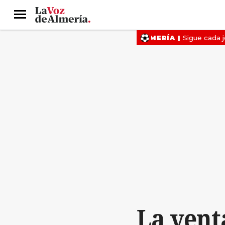
Menú
La vent