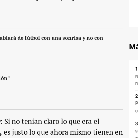
ablará de fútbol con una sonrisa y no con
Má
r
ión”
m
P
c
:
Si no tenían claro lo que era el
,
es justo lo que ahora mismo tienen en
s
a