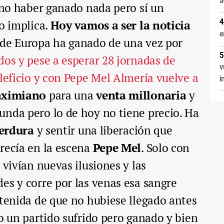
e no haber ganado nada pero sí un
lo implica.
Hoy vamos a ser la noticia
e
 de Europa ha ganado de una vez por
dos y pese a esperar 28 jornadas de
v
aleficio y con Pepe Mel Almería vuelve a
i
ximiano
para una
venta millonaria
y
unda pero lo de hoy no tiene precio. Ha
erdura
y sentir una liberación que
recía en la escena
Pepe Mel
. Solo con
 vivían nuevas ilusiones y las
es y corre por las venas esa sangre
ntenida de que no hubiese llegado antes
do un partido sufrido pero ganado y bien