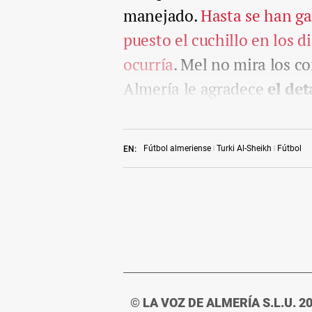
manejado.
Hasta se han ga
puesto el cuchillo en los d
ocurría
. Mel no mira los co
Almería le agradece
el de
Fútbol almeriense
Turki Al-Sheikh
Fútbol
EN:
© LA VOZ DE ALMERÍA S.L.U. 2