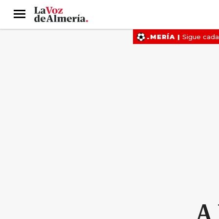
Menú
A 