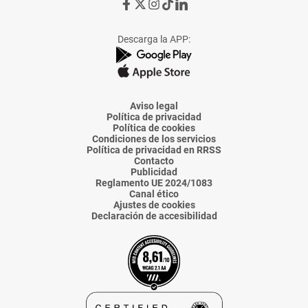
Ir
Ir
Ir
Ir
Ir
a
a
a
a
a
Facebook
X
Instagram
TikTok
Linkedin
Descarga la APP:
de
de
de
de
de
La
La
La
La
La
Voz
Voz
Voz
Voz
Voz
de
de
de
de
de
Almería
Almería
Almería
Almería
Almería
Aviso legal
Política de privacidad
Política de cookies
Condiciones de los servicios
Política de privacidad en RRSS
Contacto
Publicidad
Reglamento UE 2024/1083
Canal ético
Ajustes de cookies
Declaración de accesibilidad