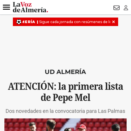
DESTACADO
HOSPITAL PONIENTE
ECLIPSE
DRON UDA
Menú
NEWSL
LO
UD ALMERÍA
ATENCIÓN: la primera lista
de Pepe Mel
Dos novedades en la convocatoria para Las Palmas