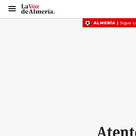
Menú
Atent