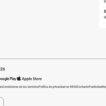
i
d
026
ies
Condiciones de los servicios
Política de privacidad en RRSS
Contacto
Publicidad
Re