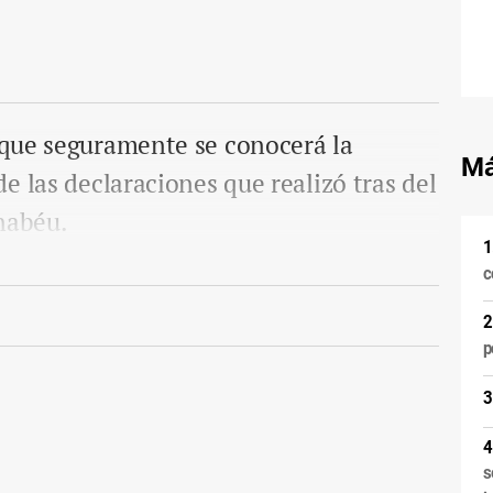
que seguramente se conocerá la
Má
e las declaraciones que realizó tras del
nabéu.
c
p
s