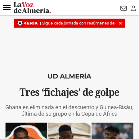
DESTACADO
VOTO FEMENINO
ORGULLO VERA
TRIBUNA
Menú
NEWSL
LO
UD ALMERÍA
Tres ‘fichajes’ de golpe
Ghana es eliminada en el descuento y Guinea-Bisáu,
última de su grupo en la Copa de África