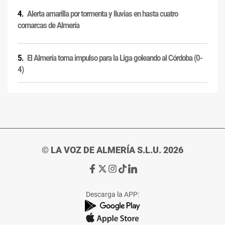
Alerta amarilla por tormenta y lluvias en hasta cuatro
comarcas de Almería
El Almería toma impulso para la Liga goleando al Córdoba (0-
4)
© LA VOZ DE ALMERÍA S.L.U. 2026
Ir
Ir
Ir
Ir
Ir
a
a
a
a
a
Facebook
X
Instagram
TikTok
Linkedin
Descarga la APP:
de
de
de
de
de
La
La
La
La
La
Voz
Voz
Voz
Voz
Voz