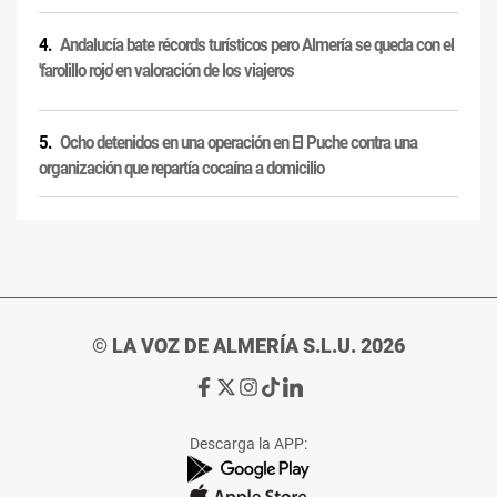
Andalucía bate récords turísticos pero Almería se queda con el
'farolillo rojo' en valoración de los viajeros
Ocho detenidos en una operación en El Puche contra una
organización que repartía cocaína a domicilio
© LA VOZ DE ALMERÍA S.L.U. 2026
Ir
Ir
Ir
Ir
Ir
a
a
a
a
a
Facebook
X
Instagram
TikTok
Linkedin
Descarga la APP:
de
de
de
de
de
La
La
La
La
La