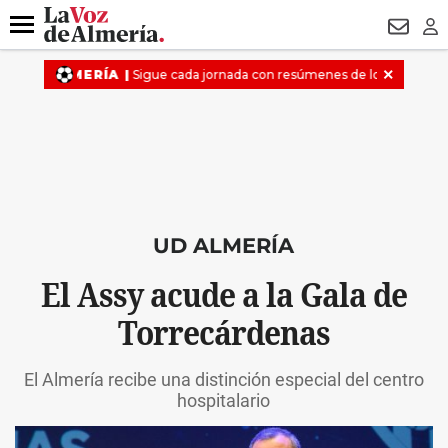
DESTACADO
MACROOPERACIÓN
FERIA
TURISMO
JUI
Menú
NEWSL
LO
UD ALMERÍA
El Assy acude a la Gala de
Torrecárdenas
El Almería recibe una distinción especial del centro
hospitalario