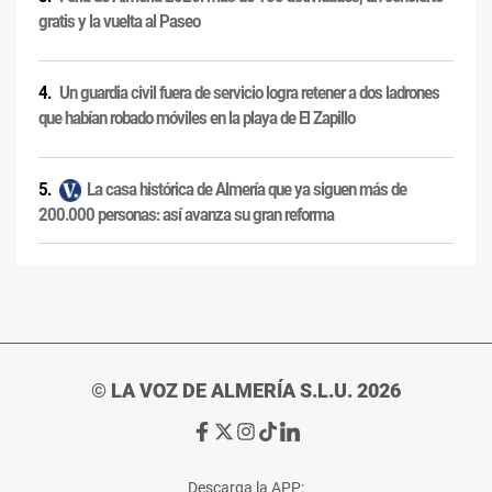
gratis y la vuelta al Paseo
Un guardia civil fuera de servicio logra retener a dos ladrones
que habían robado móviles en la playa de El Zapillo
La casa histórica de Almería que ya siguen más de
200.000 personas: así avanza su gran reforma
© LA VOZ DE ALMERÍA S.L.U. 2026
Ir
Ir
Ir
Ir
Ir
a
a
a
a
a
Facebook
X
Instagram
TikTok
Linkedin
Descarga la APP: