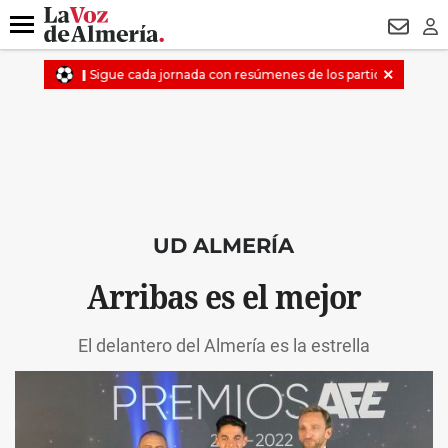
DESTACADO
MACROOPERACIÓN
FERIA
TURISMO
JUI
Menú
NEWSL
LO
UD ALMERÍA
Arribas es el mejor
El delantero del Almería es la estrella