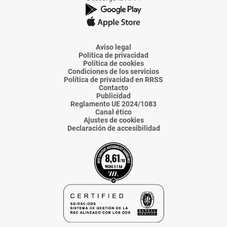
de
de
de
de
de
La
La
La
La
La
Voz
Voz
Voz
Voz
Voz
de
de
de
de
de
Almería
Almería
Almería
Almería
Almería
Aviso legal
Política de privacidad
Política de cookies
Condiciones de los servicios
Política de privacidad en RRSS
Contacto
Publicidad
Reglamento UE 2024/1083
Canal ético
Ajustes de cookies
Declaración de accesibilidad