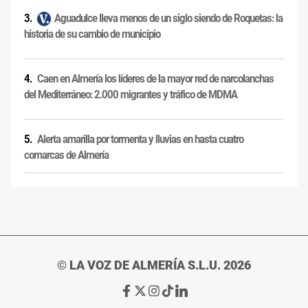
Aguadulce lleva menos de un siglo siendo de Roquetas: la
historia de su cambio de municipio
Caen en Almería los líderes de la mayor red de narcolanchas
del Mediterráneo: 2.000 migrantes y tráfico de MDMA
Alerta amarilla por tormenta y lluvias en hasta cuatro
comarcas de Almería
© LA VOZ DE ALMERÍA S.L.U. 2026
Ir
Ir
Ir
Ir
Ir
a
a
a
a
a