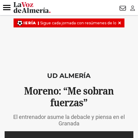
DESTACADO
VOTO FEMENINO
ORGULLO VERA
TRIBUNA
Menú
NEWSL
LO
UD ALMERÍA
Moreno: “Me sobran
fuerzas”
El entrenador asume la debacle y piensa en el
Granada