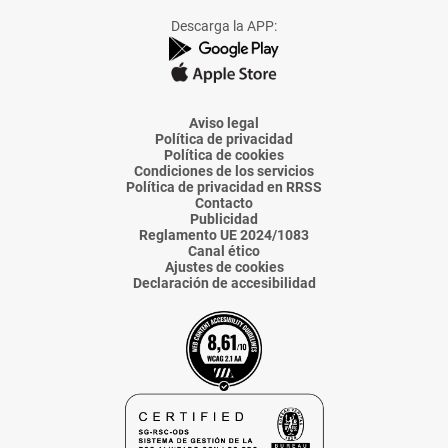
Facebook
X
Instagram
TikTok
Linkedin
Descarga la APP:
de
de
de
de
de
La
La
La
La
La
Voz
Voz
Voz
Voz
Voz
de
de
de
de
de
Almería
Almería
Almería
Almería
Almería
Aviso legal
Política de privacidad
Política de cookies
Condiciones de los servicios
Política de privacidad en RRSS
Contacto
Publicidad
Reglamento UE 2024/1083
Canal ético
Ajustes de cookies
Declaración de accesibilidad