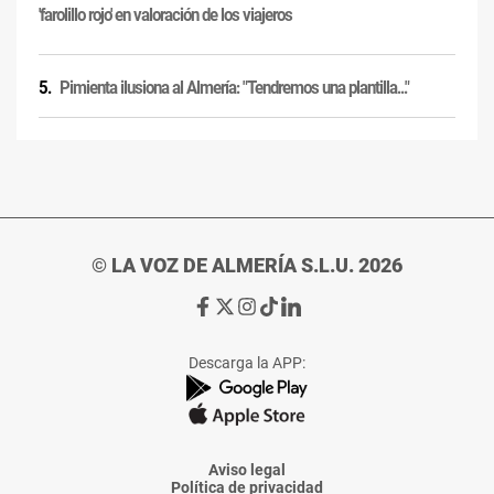
'farolillo rojo' en valoración de los viajeros
Pimienta ilusiona al Almería: "Tendremos una plantilla..."
© LA VOZ DE ALMERÍA S.L.U. 2026
Ir
Ir
Ir
Ir
Ir
a
a
a
a
a
Facebook
X
Instagram
TikTok
Linkedin
Descarga la APP:
de
de
de
de
de
La
La
La
La
La
Voz
Voz
Voz
Voz
Voz
de
de
de
de
de
Almería
Almería
Almería
Almería
Almería
Aviso legal
Política de privacidad