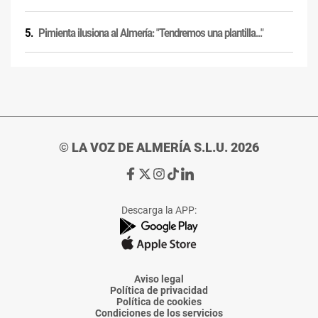
Pimienta ilusiona al Almería: "Tendremos una plantilla..."
© LA VOZ DE ALMERÍA S.L.U. 2026
Ir
Ir
Ir
Ir
Ir
a
a
a
a
a
Facebook
X
Instagram
TikTok
Linkedin
Descarga la APP:
de
de
de
de
de
La
La
La
La
La
Voz
Voz
Voz
Voz
Voz
de
de
de
de
de
Almería
Almería
Almería
Almería
Almería
Aviso legal
Política de privacidad
Política de cookies
Condiciones de los servicios