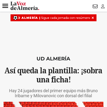
DESTACADO
VOTO FEMENINO
ORGULLO VERA
TRIBUNA
Menú
NEWSL
LO
UD ALMERÍA
Así queda la plantilla: ¡sobra
una ficha!
Hay 24 jugadores del primer equipo más Bruno
Iribarne y Milovanovic con dorsal del filial