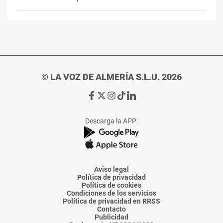
© LA VOZ DE ALMERÍA S.L.U. 2026
Ir
Ir
Ir
Ir
Ir
a
a
a
a
a
Facebook
X
Instagram
TikTok
Linkedin
Descarga la APP:
de
de
de
de
de
La
La
La
La
La
Voz
Voz
Voz
Voz
Voz
de
de
de
de
de
Almería
Almería
Almería
Almería
Almería
Aviso legal
Política de privacidad
Política de cookies
Condiciones de los servicios
Política de privacidad en RRSS
Contacto
Publicidad