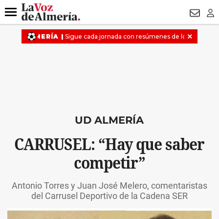
DESTACADO
ROBOS
PREGÓN BISBAL
CONDENADOS
Menú
NEWSL
LO
UD ALMERÍA
CARRUSEL: “Hay que saber
competir”
Antonio Torres y Juan José Melero, comentaristas
del Carrusel Deportivo de la Cadena SER