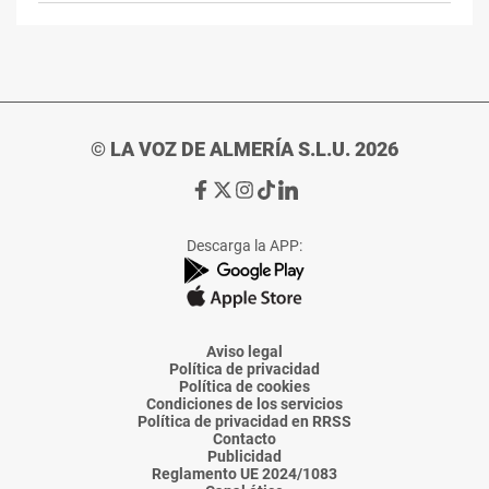
© LA VOZ DE ALMERÍA S.L.U. 2026
Ir
Ir
Ir
Ir
Ir
a
a
a
a
a
Facebook
X
Instagram
TikTok
Linkedin
Descarga la APP:
de
de
de
de
de
La
La
La
La
La
Voz
Voz
Voz
Voz
Voz
de
de
de
de
de
Almería
Almería
Almería
Almería
Almería
Aviso legal
Política de privacidad
Política de cookies
Condiciones de los servicios
Política de privacidad en RRSS
Contacto
Publicidad
Reglamento UE 2024/1083