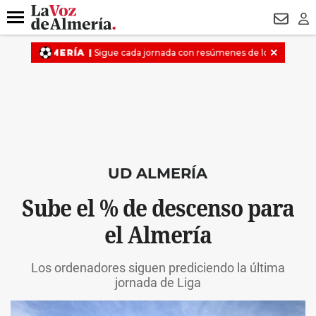
DESTACADO
HOSPITAL PONIENTE
ECLIPSE
DRON UDA
Menú
NEWSL
LO
UD ALMERÍA
Sube el % de descenso para
el Almería
Los ordenadores siguen prediciendo la última
jornada de Liga