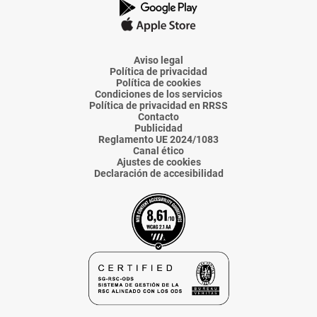
La
La
La
La
La
Voz
Voz
Voz
Voz
Voz
de
de
de
de
de
Almería
Almería
Almería
Almería
Almería
Aviso legal
Política de privacidad
Política de cookies
Condiciones de los servicios
Política de privacidad en RRSS
Contacto
Publicidad
Reglamento UE 2024/1083
Canal ético
Ajustes de cookies
Declaración de accesibilidad