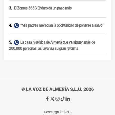
El Zontes 368G Enduro da un paso más
“Mis padres merecían la oportunidad de ponerse a salvo”
La casa histórica de Almería que ya siguen más de
200.000 personas: así avanza su gran reforma
© LA VOZ DE ALMERÍA S.L.U. 2026
Ir
Ir
Ir
Ir
Ir
a
a
a
a
a
Facebook
X
Instagram
TikTok
Linkedin
Descarga la APP:
de
de
de
de
de