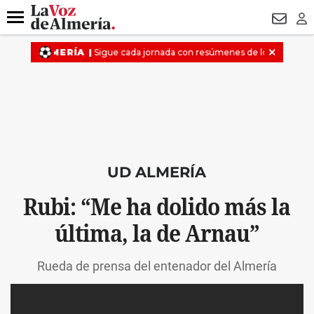
DESTACADO
ROBOS
PREGÓN BISBAL
CONDENADOS
Menú
NEWSL
LO
UD ALMERÍA
Rubi: “Me ha dolido más la
última, la de Arnau”
Rueda de prensa del entenador del Almería