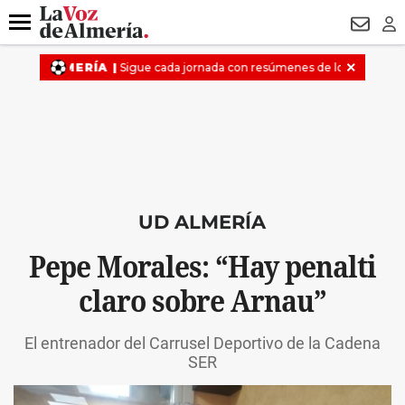
DESTACADO
MACROOPERACIÓN
FERIA
TURISMO
JUI
Menú
NEWSL
LO
UD ALMERÍA
Pepe Morales: “Hay penalti
claro sobre Arnau”
El entrenador del Carrusel Deportivo de la Cadena
SER