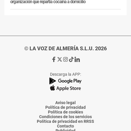
organización que repartía cocaína a domicilio
© LA VOZ DE ALMERÍA S.L.U. 2026
Ir
Ir
Ir
Ir
Ir
a
a
a
a
a
Facebook
X
Instagram
TikTok
Linkedin
Descarga la APP:
de
de
de
de
de
La
La
La
La
La
Voz
Voz
Voz
Voz
Voz
de
de
de
de
de
Almería
Almería
Almería
Almería
Almería
Aviso legal
Política de privacidad
Política de cookies
Condiciones de los servicios
Política de privacidad en RRSS
Contacto
Publicidad