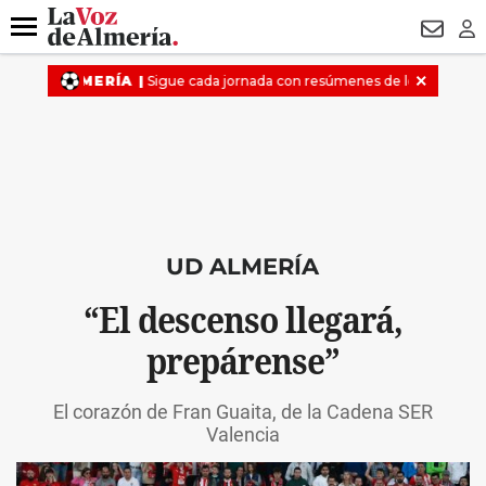
DESTACADO
HOSPITAL PONIENTE
ECLIPSE
DRON UDA
Menú
NEWSL
LO
UD ALMERÍA
“El descenso llegará,
prepárense”
El corazón de Fran Guaita, de la Cadena SER
Valencia