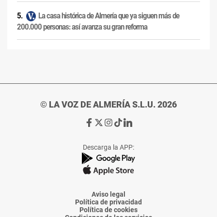
La casa histórica de Almería que ya siguen más de
200.000 personas: así avanza su gran reforma
© LA VOZ DE ALMERÍA S.L.U. 2026
Ir
Ir
Ir
Ir
Ir
a
a
a
a
a
Facebook
X
Instagram
TikTok
Linkedin
Descarga la APP:
de
de
de
de
de
La
La
La
La
La
Voz
Voz
Voz
Voz
Voz
de
de
de
de
de
Almería
Almería
Almería
Almería
Almería
Aviso legal
Política de privacidad
Política de cookies