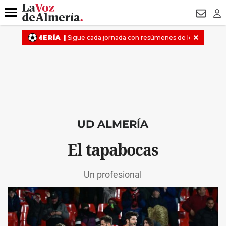
DESTACADO
VOTO FEMENINO
ORGULLO VERA
TRIBUNA
Menú
NEWSL
LO
UD ALMERÍA
El tapabocas
Un profesional