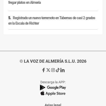
fregar platos en Almería
Registrado un nuevo terremoto en Tabernas de casi 2 grados
en la Escala de Richter
© LA VOZ DE ALMERÍA S.L.U. 2026
Ir
Ir
Ir
Ir
Ir
a
a
a
a
a
Facebook
X
Instagram
TikTok
Linkedin
Descarga la APP:
de
de
de
de
de
La
La
La
La
La
Voz
Voz
Voz
Voz
Voz
de
de
de
de
de
Almería
Almería
Almería
Almería
Almería
Aviso legal