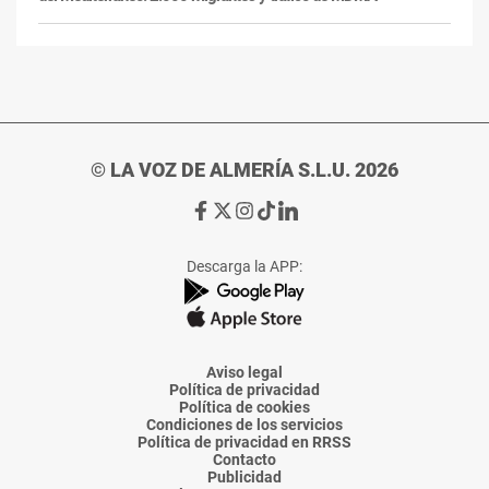
© LA VOZ DE ALMERÍA S.L.U. 2026
Ir
Ir
Ir
Ir
Ir
a
a
a
a
a
Facebook
X
Instagram
TikTok
Linkedin
Descarga la APP:
de
de
de
de
de
La
La
La
La
La
Voz
Voz
Voz
Voz
Voz
de
de
de
de
de
Almería
Almería
Almería
Almería
Almería
Aviso legal
Política de privacidad
Política de cookies
Condiciones de los servicios
Política de privacidad en RRSS
Contacto
Publicidad