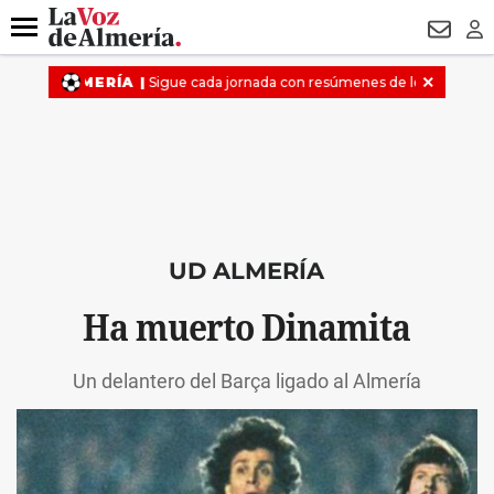
DESTACADO
VOTO FEMENINO
ORGULLO VERA
TRIBUNA
Menú
NEWSL
LO
UD ALMERÍA
Ha muerto Dinamita
Un delantero del Barça ligado al Almería