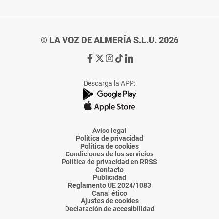
© LA VOZ DE ALMERÍA S.L.U. 2026
Ir
Ir
Ir
Ir
Ir
a
a
a
a
a
Facebook
X
Instagram
TikTok
Linkedin
Descarga la APP:
de
de
de
de
de
La
La
La
La
La
Voz
Voz
Voz
Voz
Voz
de
de
de
de
de
Almería
Almería
Almería
Almería
Almería
Aviso legal
Política de privacidad
Política de cookies
Condiciones de los servicios
Política de privacidad en RRSS
Contacto
Publicidad
Reglamento UE 2024/1083
Canal ético
Ajustes de cookies
Declaración de accesibilidad