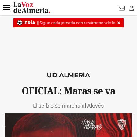
DESTACADO
MACROOPERACIÓN
FERIA
TURISMO
JUI
Menú
NEWSL
LO
UD ALMERÍA
OFICIAL: Maras se va
El serbio se marcha al Alavés