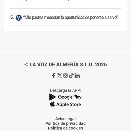
“Mis padres merecían la oportunidad de ponerse a salvo”
© LA VOZ DE ALMERÍA S.L.U. 2026
Ir
Ir
Ir
Ir
Ir
a
a
a
a
a
Facebook
X
Instagram
TikTok
Linkedin
Descarga la APP:
de
de
de
de
de
La
La
La
La
La
Voz
Voz
Voz
Voz
Voz
de
de
de
de
de
Almería
Almería
Almería
Almería
Almería
Aviso legal
Política de privacidad
Política de cookies